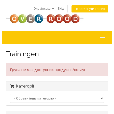
Українська
Вхід
Переглянути кошик
Toggl
naviga
Trainingen
Група не має доступних продуктів/послуг
Категорії