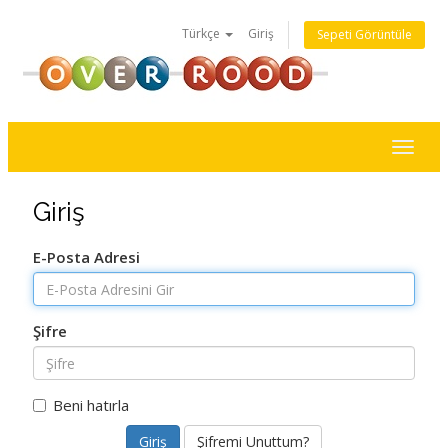
Türkçe
Giriş
Sepeti Görüntüle
Toggl
naviga
Giriş
E-Posta Adresi
Şifre
Beni hatırla
Şifremi Unuttum?