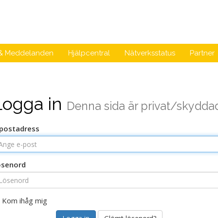
 & Meddelanden
Hjälpcentral
Nätverksstatus
Partner
Logga in
Denna sida är privat/skydda
-postadress
ösenord
Kom ihåg mig