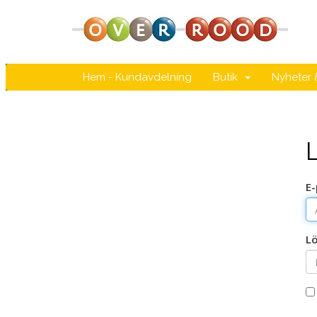
Hem - Kundavdelning
Butik
Nyheter
E
L