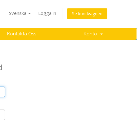
Svenska
Logga in
Se kundvagnen
Kontakta Oss
Konto
d