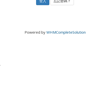
忘記密碼？
Powered by
WHMCompleteSolution
.